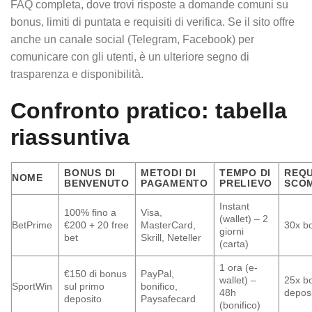
FAQ completa, dove trovi risposte a domande comuni su
bonus, limiti di puntata e requisiti di verifica. Se il sito offre
anche un canale social (Telegram, Facebook) per
comunicare con gli utenti, è un ulteriore segno di
trasparenza e disponibilità.
Confronto pratico: tabella
riassuntiva
BONUS DI
METODI DI
TEMPO DI
REQU
NOME
BENVENUTO
PAGAMENTO
PRELIEVO
SCO
Instant
100% fino a
Visa,
(wallet) – 2
BetPrime
€200 + 20 free
MasterCard,
30x b
giorni
bet
Skrill, Neteller
(carta)
1 ora (e-
€150 di bonus
PayPal,
wallet) –
25x b
SportWin
sul primo
bonifico,
48h
depos
deposito
Paysafecard
(bonifico)