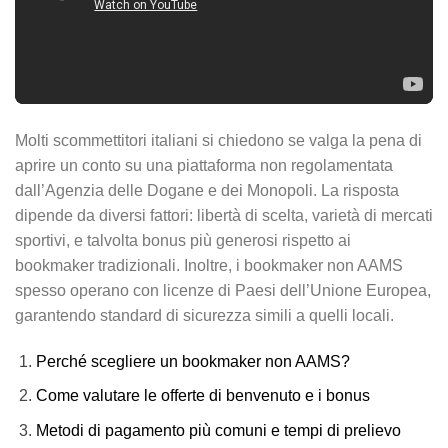
Molti scommettitori italiani si chiedono se valga la pena di
aprire un conto su una piattaforma non regolamentata
dall’Agenzia delle Dogane e dei Monopoli. La risposta
dipende da diversi fattori: libertà di scelta, varietà di mercati
sportivi, e talvolta bonus più generosi rispetto ai
bookmaker tradizionali. Inoltre, i bookmaker non AAMS
spesso operano con licenze di Paesi dell’Unione Europea,
garantendo standard di sicurezza simili a quelli locali.
Perché scegliere un bookmaker non AAMS?
Come valutare le offerte di benvenuto e i bonus
Metodi di pagamento più comuni e tempi di prelievo