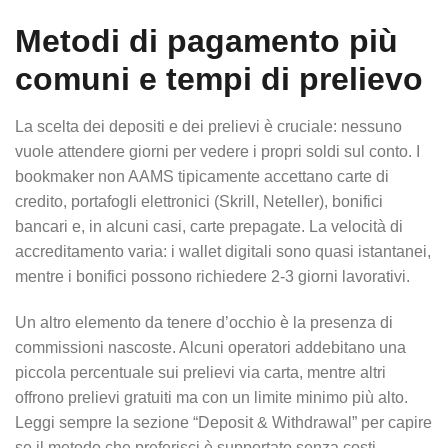
Metodi di pagamento più
comuni e tempi di prelievo
La scelta dei depositi e dei prelievi è cruciale: nessuno
vuole attendere giorni per vedere i propri soldi sul conto. I
bookmaker non AAMS tipicamente accettano carte di
credito, portafogli elettronici (Skrill, Neteller), bonifici
bancari e, in alcuni casi, carte prepagate. La velocità di
accreditamento varia: i wallet digitali sono quasi istantanei,
mentre i bonifici possono richiedere 2-3 giorni lavorativi.
Un altro elemento da tenere d’occhio è la presenza di
commissioni nascoste. Alcuni operatori addebitano una
piccola percentuale sui prelievi via carta, mentre altri
offrono prelievi gratuiti ma con un limite minimo più alto.
Leggi sempre la sezione “Deposit & Withdrawal” per capire
se il metodo che preferisci è supportato senza costi