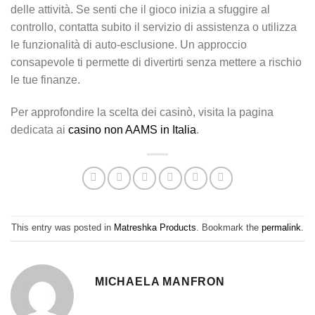
delle attività. Se senti che il gioco inizia a sfuggire al
controllo, contatta subito il servizio di assistenza o utilizza
le funzionalità di auto‑esclusione. Un approccio
consapevole ti permette di divertirti senza mettere a rischio
le tue finanze.
Per approfondire la scelta dei casinò, visita la pagina
dedicata ai
casino non AAMS in Italia
.
This entry was posted in
Matreshka Products
. Bookmark the
permalink
.
MICHAELA MANFRON