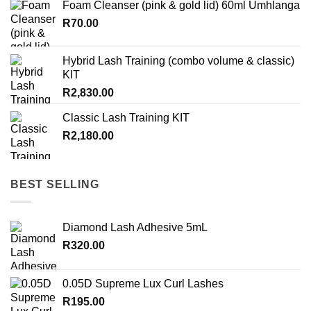
Foam Cleanser (pink & gold lid) 60ml Umhlanga
R
70.00
Hybrid Lash Training (combo volume & classic)
KIT
R
2,830.00
Classic Lash Training KIT
R
2,180.00
BEST SELLING
Diamond Lash Adhesive 5mL
R
320.00
0.05D Supreme Lux Curl Lashes
R
195.00