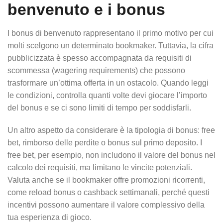
benvenuto e i bonus
I bonus di benvenuto rappresentano il primo motivo per cui
molti scelgono un determinato bookmaker. Tuttavia, la cifra
pubblicizzata è spesso accompagnata da requisiti di
scommessa (wagering requirements) che possono
trasformare un’ottima offerta in un ostacolo. Quando leggi
le condizioni, controlla quanti volte devi giocare l’importo
del bonus e se ci sono limiti di tempo per soddisfarli.
Un altro aspetto da considerare è la tipologia di bonus: free
bet, rimborso delle perdite o bonus sul primo deposito. I
free bet, per esempio, non includono il valore del bonus nel
calcolo dei requisiti, ma limitano le vincite potenziali.
Valuta anche se il bookmaker offre promozioni ricorrenti,
come reload bonus o cashback settimanali, perché questi
incentivi possono aumentare il valore complessivo della
tua esperienza di gioco.